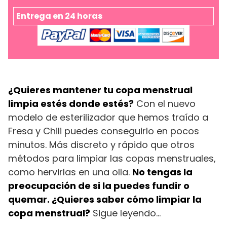
copa
menstrual
Entrega en 24 horas
-
Stuart
cantidad
¿Quieres mantener tu copa menstrual
limpia estés donde estés?
Con el nuevo
modelo de esterilizador que hemos traído a
Fresa y Chili puedes conseguirlo en pocos
minutos. Más discreto y rápido que otros
métodos para limpiar las copas menstruales,
como hervirlas en una olla.
No tengas la
preocupación de si la puedes fundir o
quemar. ¿Quieres saber cómo limpiar la
copa menstrual?
Sigue leyendo…