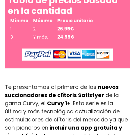
Tabla de precios basada
en la cantidad
Mínimo
Máximo
Precio unitario
1
2
26.95
€
3
Y más.
24.95
€
Te presentamos al primero de los
nuevos
succionadores de clítoris Satisfyer
de la
gama Curvy, el
Curvy 1+
. Esta serie es la
última y más tecnológica actualización de
estimuladores de clítoris del mercado ya que
son pioneros en
incluir una app gratuita y